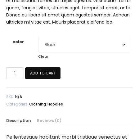
et malesuada fames ac turpis egestas. Vestibulum tortor
quam, feugiat vitae, ultricies eget, tempor sit amet, ante.
Donec eu libero sit amet quam egestas semper. Aenean
ultricies mi vitae est. Mauris placerat eleifend leo.
color
Clear
Ship
ADD TO CART
Your
Idea
quantity
SKU:
N/A
Categories:
Clothing
,
Hoodies
Description
Reviews (0)
Pellentesque habitant morbi tristique senectus et